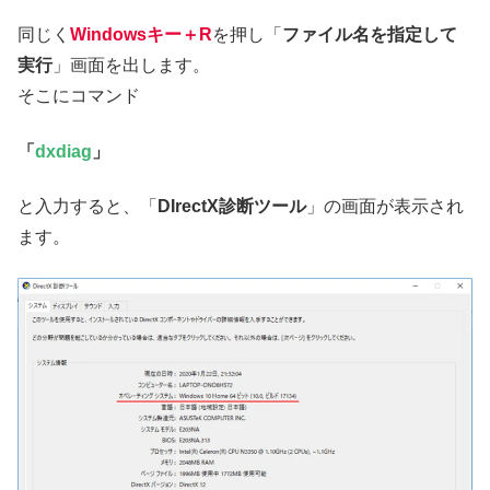
同じく
Windowsキー＋R
を押し「
ファイル名を指定して
実行
」画面を出します。
そこにコマンド
「
dxdiag
」
と入力すると、「
DIrectX診断ツール
」の画面が表示され
ます。