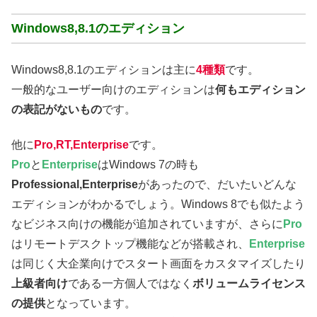
Windows8,8.1のエディション
Windows8,8.1のエディションは主に
4種類
です。
一般的なユーザー向けのエディションは
何もエディション
の表記がないもの
です。
他に
Pro,RT,Enterprise
です。
Pro
と
Enterprise
はWindows 7の時も
Professional,Enterprise
があったので、だいたいどんな
エディションがわかるでしょう。Windows 8でも似たよう
なビジネス向けの機能が追加されていますが、さらに
Pro
はリモートデスクトップ機能などが搭載され、
Enterprise
は同じく大企業向けでスタート画面をカスタマイズしたり
上級者向け
である一方個人ではなく
ボリュームライセンス
の提供
となっています。