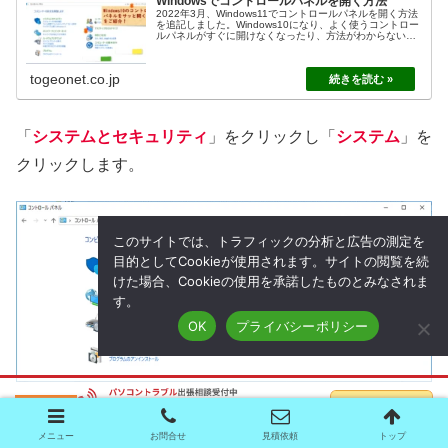
Windowsでコントロールパネルを開く方法
2022年3月、Windows11でコントロールパネルを開く方法
を追記しました。Windows10になり、よく使うコントロー
ルパネルがすぐに開けなくなったり、方法がわからないと
いう人がよくいます。そんな人のためにコントロールパネ
ルのわかりや...
togeonet.co.jp
「
システムとセキュリティ
」をクリックし「
システム
」を
クリックします。
このサイトでは、トラフィックの分析と広告の測定を
目的としてCookieが使用されます。サイトの閲覧を続
けた場合、Cookieの使用を承諾したものとみなされま
す。
OK
プライバシーポリシー
メニュー
お問合せ
見積依頼
トップ