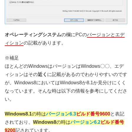
オペレーティングシステム
の欄にPCの
バージョンとエデ
ィション
の記載があります。
※補足
ほとんどのWindowsはバージョンはWindows〇〇、エデ
ィションはその
近く
に記載があるのでわかりやすいのです
が、Windows8においてはWindows8か8.1か見分けにくく
なっています。そんな時は以下の情報を参考にしてくださ
い。
Windows8.1
の時は
バージョン6.3
ビルド番号9600
と表記
されており、
Windows8
の時は
バージョン6.2
ビルド番号
9200
記されています。