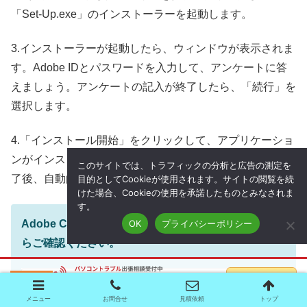
「Set-Up.exe」のインストーラーを起動します。
3.インストーラーが起動したら、ウィンドウが表示されま
す。Adobe IDとパスワードを入力して、アンケートに答
えましょう。アンケートの記入が終了したら、「続行」を
選択します。
4.「インストール開始」をクリックして、アプリケーショ
ンがインストール完了するまで待ちます。インストール完
このサイトでは、トラフィックの分析と広告の測定を
了後、自動的にアプリケーションが起動します。
目的としてCookieが使用されます。サイトの閲覧を続
けた場合、Cookieの使用を承諾したものとみなされま
す。
OK
プライバシーポリシー
Adobe Creative Cloudに関する詳細は以下リンクか
らご確認ください。
https://helpx.adobe.com/jp/creative-
cloud/system-requirements.html
メニュー
お問合せ
見積依頼
トップ