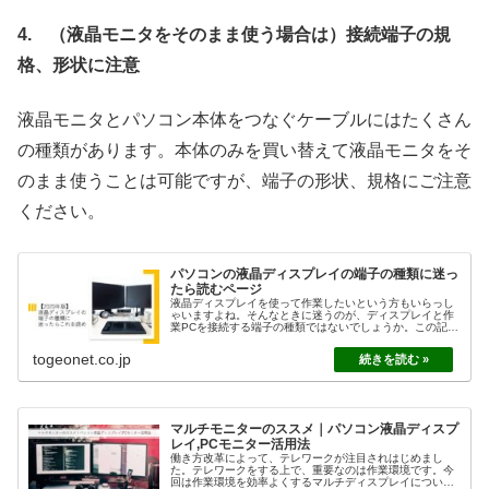
4. （液晶モニタをそのまま使う場合は）接続端子の規
格、形状に注意
液晶モニタとパソコン本体をつなぐケーブルにはたくさん
の種類があります。本体のみを買い替えて液晶モニタをそ
のまま使うことは可能ですが、端子の形状、規格にご注意
ください。
パソコンの液晶ディスプレイの端子の種類に迷っ
たら読むページ
液晶ディスプレイを使って作業したいという方もいらっし
ゃいますよね。そんなときに迷うのが、ディスプレイと作
業PCを接続する端子の種類ではないでしょうか。この記事
では、液晶ディスプレイの端子について解説しておりま
す。ぜひ参考にしてください。
togeonet.co.jp
マルチモニターのススメ｜パソコン液晶ディスプ
レイ,PCモニター活用法
働き方改革によって、テレワークが注目されはじめまし
た。テレワークをする上で、重要なのは作業環境です。今
回は作業環境を効率よくするマルチディスプレイについて